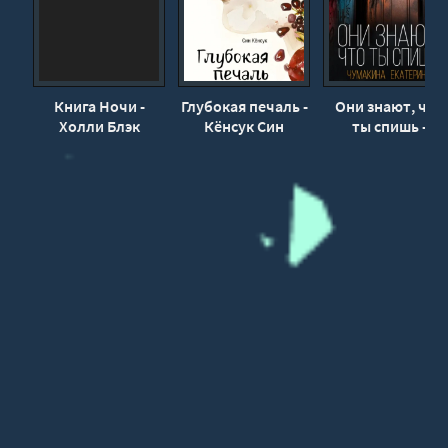
Книга Ночи -
Глубокая печаль -
Они знают, что
Холли Блэк
Кёнсук Син
ты спишь -
Екатерина
Чумакина