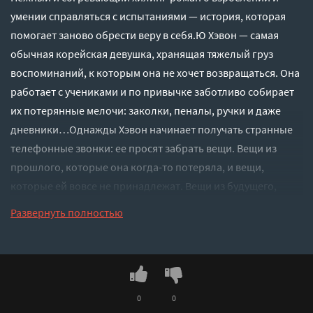
умении справляться с испытаниями — история, которая
помогает заново обрести веру в себя.Ю Хэвон — самая
обычная корейская девушка, хранящая тяжелый груз
воспоминаний, к которым она не хочет возвращаться. Она
работает с учениками и по привычке заботливо собирает
их потерянные мелочи: заколки, пеналы, ручки и даже
дневники…Однажды Хэвон начинает получать странные
телефонные звонки: ее просят забрать вещи. Вещи из
прошлого, которые она когда-то потеряла, и вещи,
которые ей вовсе не принадлежат. Вещи из будущего,
которое еще не наступило. Каждая находка становится
Развернуть полностью
ключом и дает ей шанс изменить себя.Снова и снова
возвращая потерянное, Хэвон сталкивается с людьми из
прошлого и настоящего, а также с чувствами, которые
давно требуют честного пересмотра. Сумеет ли она
выбраться из этого запутанного лабиринта, стать
0
0