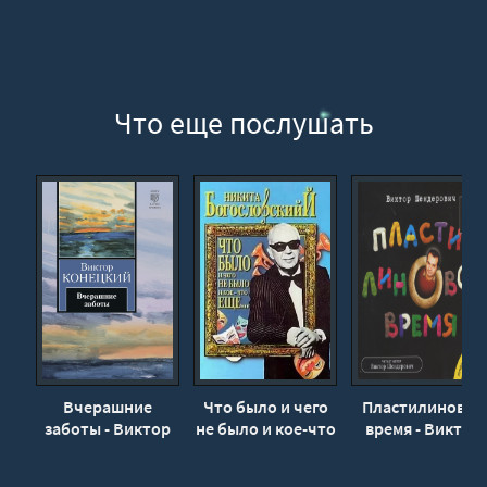
Что еще послушать
Вчерашние
Что было и чего
Пластилиновое
заботы - Виктор
не было и кое-что
время - Виктор
Конецкий
еще... - Никита
Шендерович
Богословский