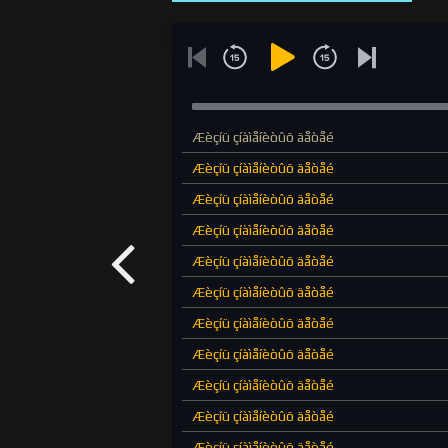
Æèçíü çíàìåíèòûõ äåòåé
Æèçíü çíàìåíèòûõ äåòåé
Æèçíü çíàìåíèòûõ äåòåé
Æèçíü çíàìåíèòûõ äåòåé
Æèçíü çíàìåíèòûõ äåòåé
Æèçíü çíàìåíèòûõ äåòåé
Æèçíü çíàìåíèòûõ äåòåé
Æèçíü çíàìåíèòûõ äåòåé
Æèçíü çíàìåíèòûõ äåòåé
Æèçíü çíàìåíèòûõ äåòåé
Æèçíü çíàìåíèòûõ äåòåé