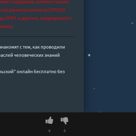
может содержать контент только
отр данного контента СТРОГО
ды ЛГБТ и другого, запрещенного
риала.
знакомят с тем, как проводили
аслей человеческих знаний
льский" онлайн бесплатно без
0
0