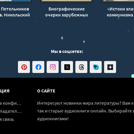
 Петельников
Биографические
«Истоки зла
в. Никольский
очерки зарубежных
коммунизма 
 - Станислав
композиторов
Володс
дионов
Мы в соцсетях:
ЦИЯ
О САЙТЕ
денциальности
Интересуют новинки мира литературы? Вам к 
так и старые аудиокниги онлайн. Выбирайте 
адателям
аудиокнигами!
 связь