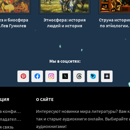
ез и биосфера
Этносфера: история
Струна истори
 Лев Гумилев
людей и история
по этнологии.
природы - Лев Гумилев
- Лев Гум
Мы в соцсетях:
ЦИЯ
О САЙТЕ
денциальности
Интересуют новинки мира литературы? Вам к 
так и старые аудиокниги онлайн. Выбирайте 
адателям
аудиокнигами!
 связь