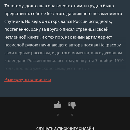
Толстому; долго шла она вместе с ним, и трудно было
представить себе ее без этого давнишнего незаменимого
спутника. Но ведь он открывался России исподволь,
постепенно, одну за другою писал страницы своей
нетленной книги, и с тех пор, как юный артиллерист
несмелой рукою начинающего автора послал Некрасову
свои первые рассказы, и до того момента, как в духовном
календаре России появилась траурная дата 7 ноября 1910
года, прошло уже скоро семьдесят лет…»
Слушать аудиокнигу "Лев Толстой - Юлий Айхенвальд"
Развернуть полностью
онлайн бесплатно без регистрации - полная версия
0
0
СЛУШАТЬ АУДИОКНИГУ ОНЛАЙН