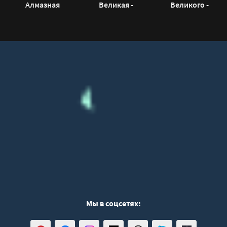
Алмазная
Великая -
Великого -
золушка -
Бестужева
Александр
Александр
Светлана
Брикнер
Бушков
Мы в соцсетях: