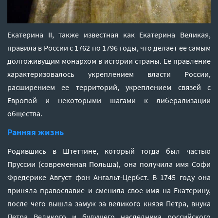
Екатерина II, также известная как Екатерина Великая,
правила в России с 1762 по 1796 годы, что делает ее самым
долгоживущим монархом в истории страны. Ее правление
характеризовалось укреплением власти России,
расширением ее территорий, укреплением связей с
Европой и некоторыми шагами к либерализации
общества.
Ранняя жизнь
Родившись в Штеттине, который тогда был частью
Пруссии (современная Польша), она получила имя Софи
Фредерике Август фон Ангальт-Цербст. В 1745 году она
приняла православие и сменила свое имя на Екатерину,
после чего вышла замуж за великого князя Петра, внука
Петра Великого и будущего наследника российского