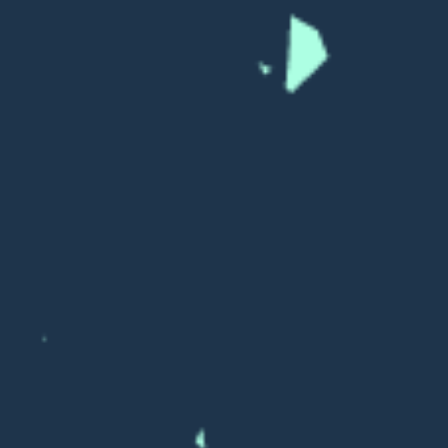
Глава 36. Идеи фикс
Глава 37. Трудно ли разбогатеть в наше время?
Глава 38. Как попасть в настоящий мир
Глава 39. Мои настоящие желания
Глава 40. Мой путь
Выдержки из мудрости гуру