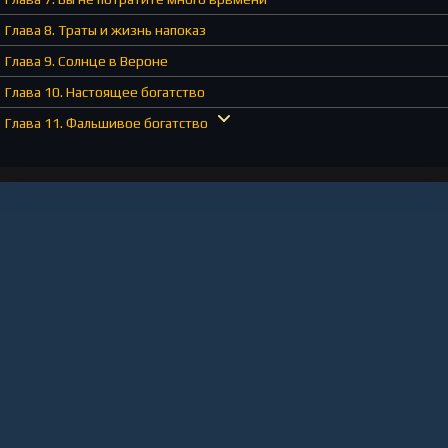
Глава 8. Траты и жизнь напоказ
Глава 9. Солнце в Вероне
Глава 10. Настоящее богатство
Глава 11. Фальшивое богатство
Глава 12. Жизнь богатых людей
Глава 13. Наставник
Глава 14. Как начать обладать
Глава 15. Покупка туфель с техникой обладания
Глава 16. Ключевое слово
Глава 17. Эмоции
Глава 18. Знаки обладания
Глава 19. Красный свет
Глава 20. Чувство дискомфорта
Глава 21. Тренируйте мышцы ума