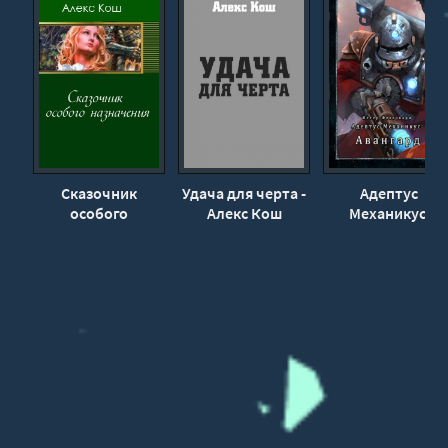
Сказочник
Удача для черта -
Адептус
особого
Алекс Кош
Механикус:
назначения -
Авангард - Пете
Алекс Кош
Фехервари