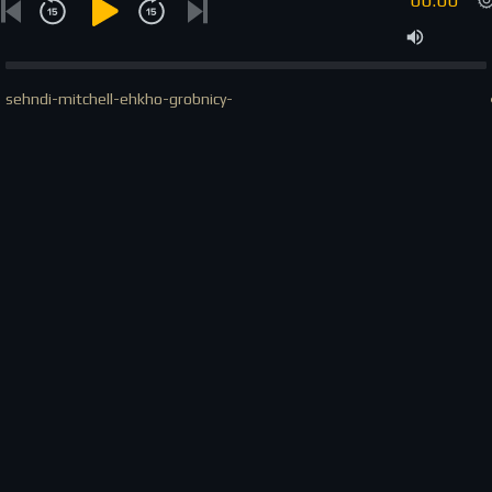
00:00
sehndi-mitchell-ehkho-grobnicy-