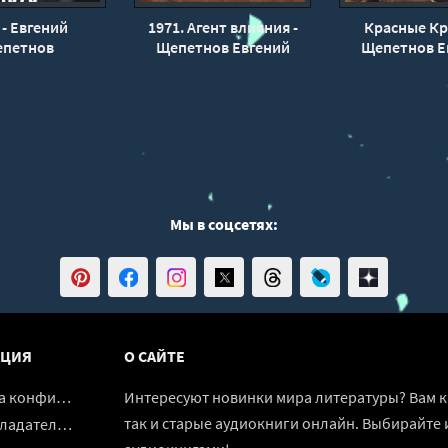
 - Евгений
1971. Агент влияния -
Красные Кр
петнов
Щепетнов Евгений
Щепетнов Е
Мы в соцсетях:
ЦИЯ
О САЙТЕ
денциальности
Интересуют новинки мира литературы? Вам к 
так и старые аудиокниги онлайн. Выбирайте 
адателям