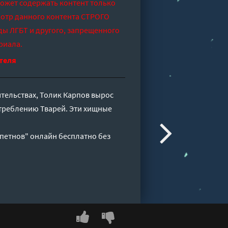
может содержать контент только
отр данного контента СТРОГО
ды ЛГБТ и другого, запрещенного
риала.
теля
тельствах, Толик Карпов вырос
треблению Тварей. Эти хищные
петнов" онлайн бесплатно без