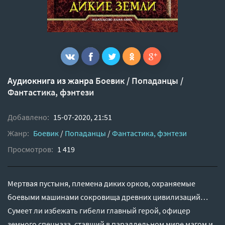
Аудиокнига из жанра
Боевик
/
Попаданцы
/
Фантастика, фэнтези
Добавлено:
15-07-2020, 21:51
Жанр:
Боевик
/
Попаданцы
/
Фантастика, фэнтези
Просмотров:
1 419
Мертвая пустыня, племена диких орков, охраняемые
боевыми машинами сокровища древних цивилизаций…
Сумеет ли избежать гибели главный герой, офицер
земного спецназа, ставший в параллельном мире магом и