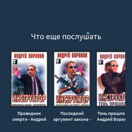
020
021
022
023
Что еще послушать
024
Проводник
Последний
Тень прошлого -
смерти - Андрей
аргумент закона -
Андрей Ворони
Воронин
Андрей Воронин