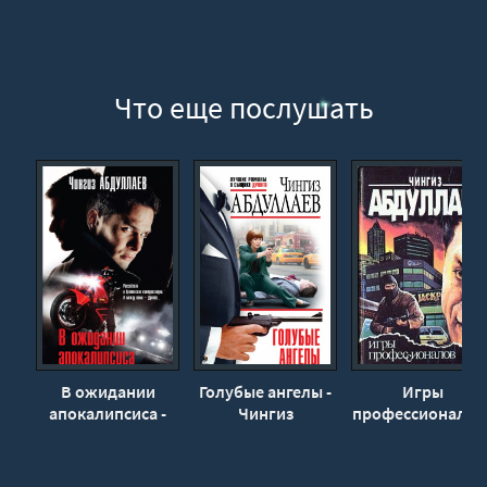
Что еще послушать
В ожидании
Голубые ангелы -
Игры
апокалипсиса -
Чингиз
профессионалов 
Чингиз
Абдуллаев
Чингиз
Абдуллаев
Абдуллаев