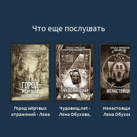
Что еще послушать
Город мёртвых
Чудовищ.net -
Ненастоящие -
отражений - Лена
Лена Обухова,
Лена Обухова,
Обухова, Наталья
Наталья
Наталья
Тимошенко
Тимошенко
Тимошенко