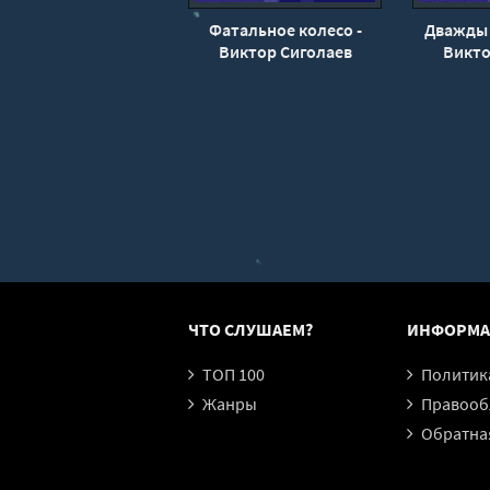
026
Фатальное колесо -
Дважды 
027
Виктор Сиголаев
Викто
028
029
030
031
032
033
034
035
ЧТО СЛУШАЕМ?
ИНФОРМА
036
ТОП 100
Политика конфи
037
Жанры
Правообл
038
Обратная
039
040