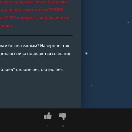
может содержать контент только
отр данного контента СТРОГО
ды ЛГБТ и другого, запрещенного
риала.
ым и безмятежным? Наверное, так.
тороклассника появляется сознание
голаев" онлайн бесплатно без
1
0