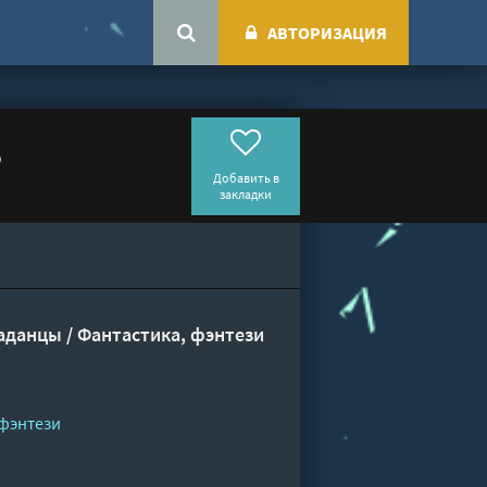
АВТОРИЗАЦИЯ
в
Добавить в
закладки
аданцы
/
Фантастика, фэнтези
 фэнтези