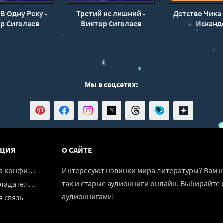
В Одну Реку -
Третий не лишний -
Детство Чика 
р Сиголаев
Виктор Сиголаев
Исканд
Мы в соцсетях:
ЦИЯ
О САЙТЕ
денциальности
Интересуют новинки мира литературы? Вам к 
так и старые аудиокниги онлайн. Выбирайте 
адателям
аудиокнигами!
 связь