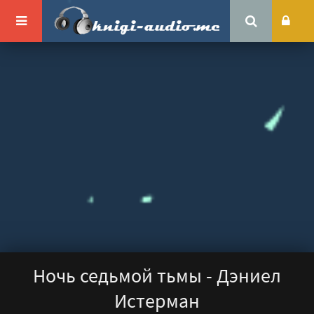
Ночь седьмой тьмы - Дэниел
Истерман