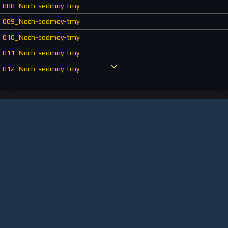
008_Noch-sedmoy-tmy
009_Noch-sedmoy-tmy
010_Noch-sedmoy-tmy
011_Noch-sedmoy-tmy
012_Noch-sedmoy-tmy
013_Noch-sedmoy-tmy
014_Noch-sedmoy-tmy
015_Noch-sedmoy-tmy
016_Noch-sedmoy-tmy
017_Noch-sedmoy-tmy
018_Noch-sedmoy-tmy
019_Noch-sedmoy-tmy
020_Noch-sedmoy-tmy
021_Noch-sedmoy-tmy
022_Noch-sedmoy-tmy