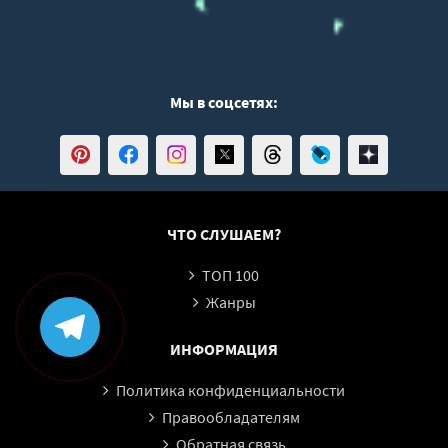
051_Noch-sedmoy-tmy
052_Noch-sedmoy-tmy
053_Noch-sedmoy-tmy
054_Noch-sedmoy-tmy
Мы в соцсетях:
055_Noch-sedmoy-tmy
056_Noch-sedmoy-tmy
057_Noch-sedmoy-tmy
058_Noch-sedmoy-tmy
ЧТО СЛУШАЕМ?
059_Noch-sedmoy-tmy
ТОП 100
060_Noch-sedmoy-tmy
Жанры
061_Noch-sedmoy-tmy
062_Noch-sedmoy-tmy
ИНФОРМАЦИЯ
063_Noch-sedmoy-tmy
Политика конфиденциальности
064_Noch-sedmoy-tmy
Правообладателям
065_Noch-sedmoy-tmy
Обратная связь