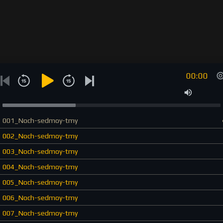
00:00
001_Noch-sedmoy-tmy
002_Noch-sedmoy-tmy
003_Noch-sedmoy-tmy
004_Noch-sedmoy-tmy
005_Noch-sedmoy-tmy
006_Noch-sedmoy-tmy
007_Noch-sedmoy-tmy