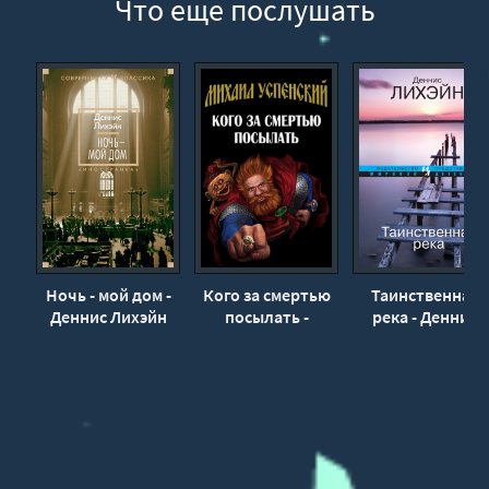
Что еще послушать
25
26
27
Ночь - мой дом -
Кого за смертью
Таинственная
Деннис Лихэйн
посылать -
река - Деннис
Михаил
Лихэйн
Успенский