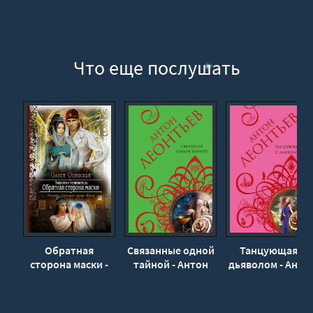
Obratnaya_storona_smerti_ (22)
Obratnaya_storona_smerti_ (23)
Obratnaya_storona_smerti_ (24)
Что еще послушать
Obratnaya_storona_smerti_ (25)
Obratnaya_storona_smerti_ (26)
Obratnaya_storona_smerti_ (27)
Obratnaya_storona_smerti_ (28)
Obratnaya_storona_smerti_ (29)
Obratnaya_storona_smerti_ (30)
Obratnaya_storona_smerti_ (31)
Obratnaya_storona_smerti_ (32)
Obratnaya_storona_smerti_ (33)
Обратная
Связанные одной
Танцующая с
сторона маски -
тайной - Антон
дьяволом - Анто
Obratnaya_storona_smerti_ (34)
Олеся Осинская
Леонтьев
Леонтьев