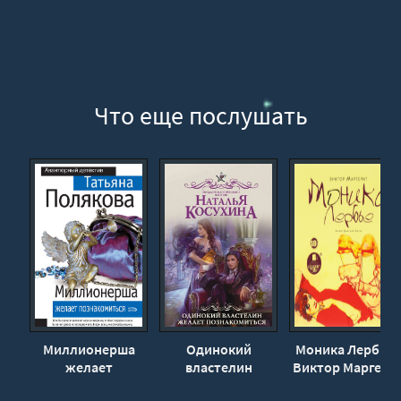
Что еще послушать
Миллионерша
Одинокий
Моника Лербье -
желает
властелин
Виктор Маргери
познакомиться -
желает