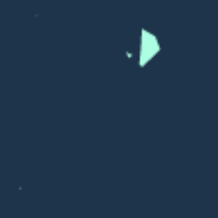
Татьяна Полякова
познакомиться -
Наталья
Косухина