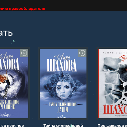
анию правообладателя
ать
к в ледяное
Тайна силиконовой
Про шакалов и