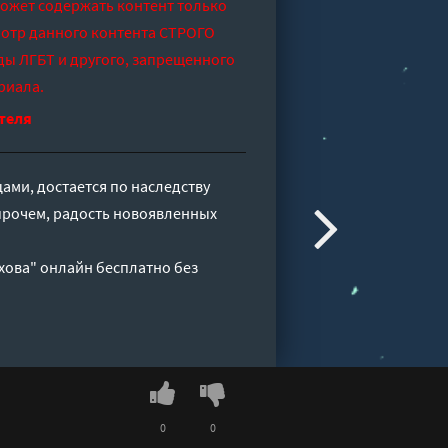
может содержать контент только
отр данного контента СТРОГО
ды ЛГБТ и другого, запрещенного
риала.
теля
ами, достается по наследству
прочем, радость новоявленных
хова" онлайн бесплатно без
0
0