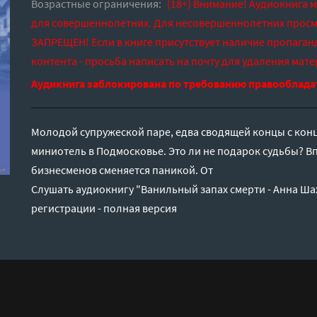
Возрастные ограничения:
(18+) Внимание! Аудиокнига 
для совершеннолетних. Для несовершеннолетних просм
ЗАПРЕЩЕН! Если в книге присутствует наличие пропаган
контента - просьба написать на почту для удаления мате
Аудикнига заблокирована по требованию правооблада
Молодой супружеской паре, едва сводящей концы с конц
миниотель в Подмосковье. Это ли не подарок судьбы? В
бизнесменов сменяется паникой. От
Слушать аудиокнигу "Ванильный запах смерти - Анна Ша
регистрации - полная версия