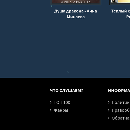
26_Лишняя душа
Душа дракона - Анна
Теплый х
27_Лишняя душа
Минаева
Р
28_Лишняя душа
29_Лишняя душа
30_Лишняя душа
31_Лишняя душа
32_Лишняя душа
33_Лишняя душа
34_Лишняя душа
35_Лишняя душа
ЧТО СЛУШАЕМ?
ИНФОРМА
36_Лишняя душа
ТОП 100
Политика конфи
37_Лишняя душа
Жанры
Правообл
38_Лишняя душа
Обратная
39_Лишняя душа