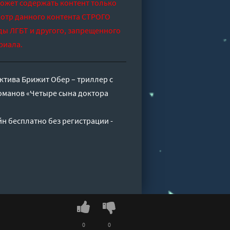
может содержать контент только
отр данного контента СТРОГО
ды ЛГБТ и другого, запрещенного
риала.
ктива Брижит Обер – триллер с
романов «Четыре сына доктора
н бесплатно без регистрации -
0
0