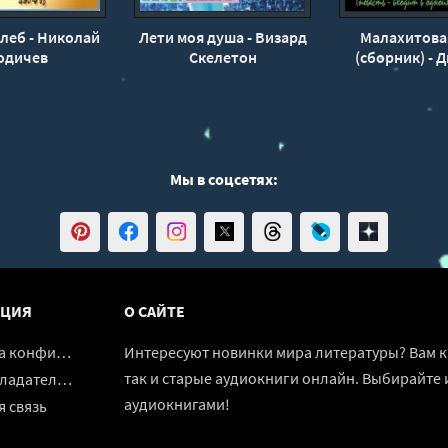
леб - Николай
Лети моя душа - Визард
Малахитова
одичев
Скелетон
(сборник) - 
Лазар
Мы в соцсетях:
ЦИЯ
О САЙТЕ
денциальности
Интересуют новинки мира литературы? Вам к 
так и старые аудиокниги онлайн. Выбирайте 
адателям
аудиокнигами!
 связь