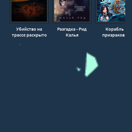
31
32
33
Убийство на
Разгадка - Рид
Корабль
трассе раскрыто
Калья
призраков -
34
спустя 41 год
Виктория
35
Платова
36
37
38
39
40
41
42
43
44