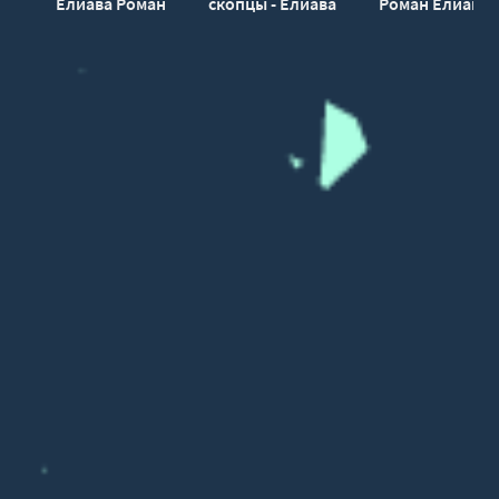
Елиава Роман
скопцы - Елиава
Роман Елиава
Роман