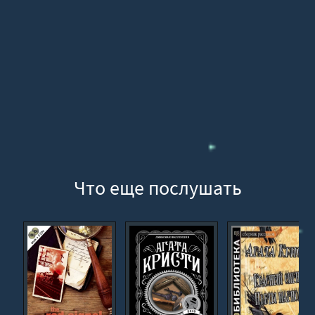
ИСТИНУ
Одной из сильных сторон аудиокниги являются
персонажи — живые, сложные и неоднозначные. Каждый
из них может оказаться как жертвой обстоятельств, так и
участником тщательно продуманной интриги.
Среди них:
🕵️‍♀️ наблюдательные следователи и сыщики
💬 свидетели с неполными или искажёнными
Что еще послушать
воспоминаниями
🔥 люди с личными мотивами и скрытыми конфликтами
🧭 персонажи, чьи действия невозможно сразу объяснить
💀 фигуры, за которыми может скрываться преступник
Каждый герой — это часть сложного пазла, который нужно
собрать, чтобы увидеть полную картину.