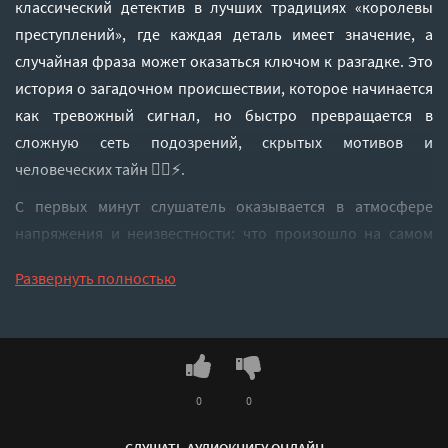
классический детектив в лучших традициях «королевы
преступлений», где каждая деталь имеет значение, а
случайная фраза может оказаться ключом к разгадке. Это
история о загадочном происшествии, которое начинается
как тревожный сигнал, но быстро превращается в
сложную сеть подозрений, скрытых мотивов и
человеческих тайн 🕵️‍♀️⚡.
С первых минут слушатель оказывается в атмосфере
напряжения и неизвестности: что произошло на самом
деле, кто говорит правду, а кто искусно скрывает свои
Развернуть полностью
следы? И самое главное — почему обычный сигнал
бедствия становится началом цепочки событий, которые
невозможно остановить.
🚨🧩
🚨 СЮЖЕТ: ТАЙНА, ЗАКОДИРОВАННАЯ В ТРЕВОГЕ
0
0
История разворачивается вокруг загадочного
происшествия, которое воспринимается как сигнал о