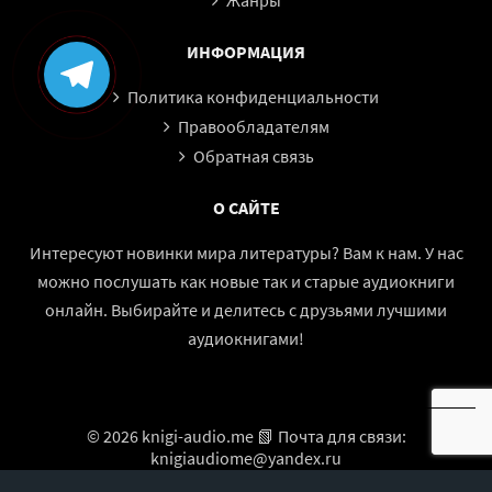
Жанры
💀🚪
💀 ПСИХОЛОГИЯ ПРЕСТУПЛЕНИЯ
Особое внимание в аудиокниге уделено не только тому,
ИНФОРМАЦИЯ
что произошло, но и почему это произошло. Мотивы
Политика конфиденциальности
становятся ключом к разгадке, а человеческая психология
Правообладателям
— основным инструментом расследования.
Обратная связь
Здесь раскрываются:
О САЙТЕ
💔 страхи и слабости героев
🔥 скрытые конфликты и обиды
Интересуют новинки мира литературы? Вам к нам. У нас
🧠 мотивы, продиктованные эмоциями
можно послушать как новые так и старые аудиокниги
⚖️ моральные дилеммы
онлайн. Выбирайте и делитесь с друзьями лучшими
💀 последствия принятых решений
аудиокнигами!
Именно через психологию становится возможным понять
истинную картину событий.
© 2026 knigi-audio.me 📗 Почта для связи:
🎧🔍
🎧 АУДИОФОРМАТ: ПОГРУЖЕНИЕ В ДЕТЕКТИВНУЮ
knigiaudiome@yandex.ru
ИГРУ