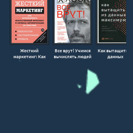
Жесткий
Все врут! Учимся
Как вытащить и
маркетинг: Как
вычислять людей
данных
использовать
по их внешнему
максимум.
искусственный
виду! - Светлана
Навыки
интеллект и
Кузина
аналитики для
сервисы
неспециалистов 
автоматизации на
Джордан Морро
практике - Дэн
Кеннеди, Партив
Шах