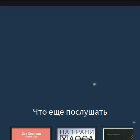
14
15
16
17
18
Что еще послушать