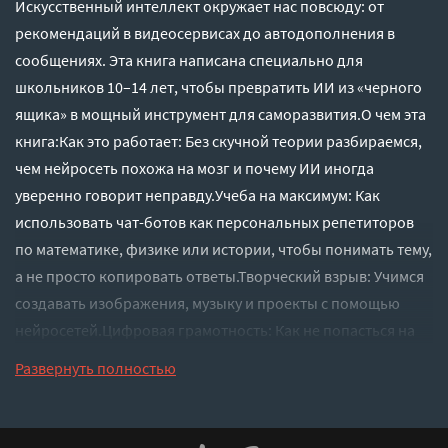
Искусственный интеллект окружает нас повсюду: от
рекомендаций в видеосервисах до автодополнения в
сообщениях. Эта книга написана специально для
школьников 10–14 лет, чтобы превратить ИИ из «черного
ящика» в мощный инструмент для саморазвития.О чем эта
книга:Как это работает: Без скучной теории разбираемся,
чем нейросеть похожа на мозг и почему ИИ иногда
уверенно говорит неправду.Учеба на максимум: Как
использовать чат-ботов как персональных репетиторов
по математике, физике или истории, чтобы понимать тему,
а не просто копировать ответы.Творческий взрыв: Учимся
создавать изображения, музыку и проекты с помощью
нейросетей.Цифровая грамотность: Как не попасться на
фейки, защитить свои данные и писать промпты , которые
Развернуть полностью
дают идеальный результат.Это не скучный учебник, а
практическое руководство с заданиями в конце каждой
главы, полезным словарем и списком проверенных