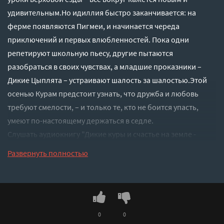
удивительным.Но идиллия быстро заканчивается: на
ферме появляются Пигмеи, и начинается череда
приключений и первых влюбленностей. Пока одни
репетируют школьную пьесу, другие пытаются
разобраться в своих чувствах, а младшие проказники –
Дикие Цыплята – устраивают шалость за шалостью.Этой
осенью Курам предстоит узнать, что дружба и любовь
требуют смелости, – и только те, кто не боится упасть,
умеют по-настоящему держаться в седле.
Слушать аудиокнигу "Дикие куры и счастье на земле -
Корнелия Функе" онлайн бесплатно без регистрации -
Развернуть полностью
полная версия
0
0