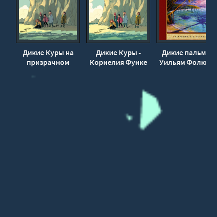
Дикие Куры на
Дикие Куры -
Дикие пальмы -
призрачном
Корнелия Функе
Уильям Фолкне
курорте -
Корнелия Функе