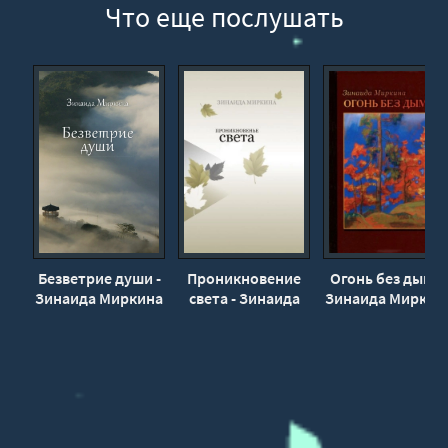
Что еще послушать
Безветрие души -
Проникновение
Огонь без дыма 
Зинаида Миркина
света - Зинаида
Зинаида Миркин
Миркина