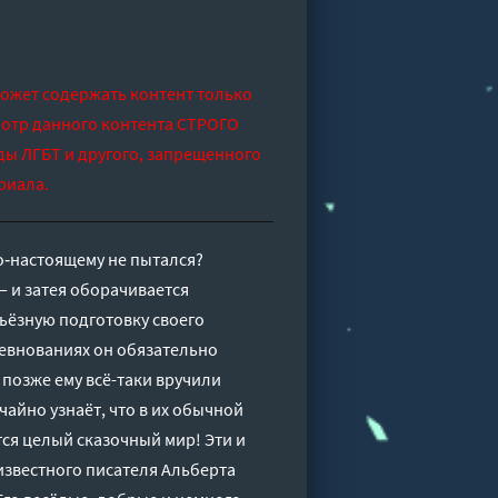
может содержать контент только
отр данного контента СТРОГО
ды ЛГБТ и другого, запрещенного
риала.
 по‑настоящему не пытался?
 и затея оборачивается
рьёзную подготовку своего
ревнованиях он обязательно
 позже ему всё-таки вручили
чайно узнаёт, что в их обычной
тся целый сказочный мир! Эти и
известного писателя Альберта