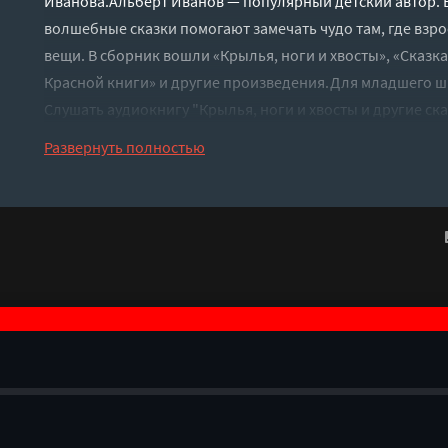
Иванова.Альберт Иванов — популярный детский автор. Е
волшебные сказки помогают замечать чудо там, где вз
вещи. В сборник вошли «Крылья, ноги и хвосты», «Сказка
Красной книги» и другие произведения.Для младшего ш
Слушать аудиокнигу "Крылья, ноги и хвосты и другие ск
бесплатно без регистрации - полная версия
Развернуть полностью