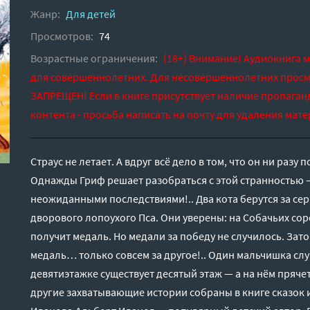
Жанр:
Для детей
Просмотров:
74
Возрастные ограничения:
(18+) Внимание! Аудиокнига 
для совершеннолетних. Для несовершеннолетних просм
ЗАПРЕЩЕН! Если в книге присутствует наличие пропаган
контента - просьба написать на почту для удаления мате
Страус не летает. А вдруг всё дело в том, что он ни разу
Однажды Гриф решает разобраться с этой странностью —
неожиданными последствиями!.. Два кота берутся за се
дворового лопоухого Пса. Они уверены: на Собачьих со
получит медаль. Но медали за победу не случилось. Зато
медаль… только совсем за другое!.. Один мальчишка слу
девятиэтажке существует десятый этаж — а на нём пряче
другие захватывающие истории собраны в книге сказок 