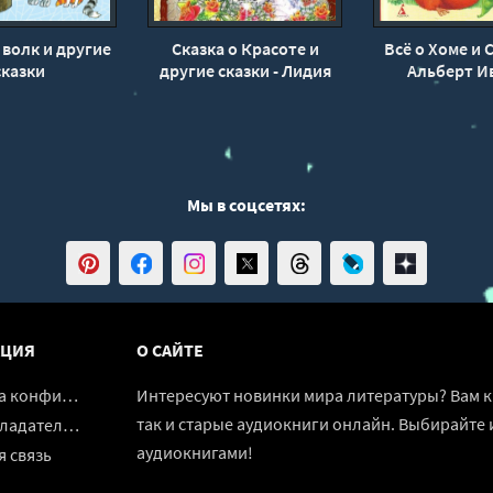
волк и другие
Сказка о Красоте и
Всё о Хоме и 
сказки
другие сказки - Лидия
Альберт И
Чарская
Мы в соцсетях:
ЦИЯ
О САЙТЕ
денциальности
Интересуют новинки мира литературы? Вам к 
так и старые аудиокниги онлайн. Выбирайте 
адателям
аудиокнигами!
 связь