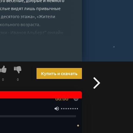
го весёлые, добрые и немного
рослые видят лишь привычные
 десятого этажа», «Жители
кольного возраста.
азки - Иванов Альберт" онлайн
Купить и скачать
0
0
00:00