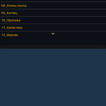
08_Конец охоты
09_Беглец
10_Пропажа
11_Капля лжи
12_Версии
13_Выстрел
14_Наследство
15_Дамы и девицы
16_Актриса
17_Тени прошлого