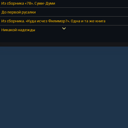
Из сборника «78». Суми-Думи
До первой русалки
Из сборника. «Куда исчез Филимор?». Одна и та же книга
Никакой надежды
Джингл-Ко
Из написанного для сборников. «Русские инородные сказки». ЖД-до
Страшная тайна
Как дура
Из сборника «Вавилонский голландец». Библиотекарь
Из сборника «Кофейная книга». Слон из мухи
Что тебе снится
Из сборника «Праздничная книга». Птицы и соль
Все получилось
Короткие истории о непостижимом и неопределенном. О людях Гр