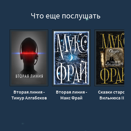
Про хворост
Не мой
Что еще послушать
Про ад
READ ONLY
Дом и стихи
Смерти нет
Про нарды
Радио
Про машину времени
Про фей
Вторая линия -
Вторая линия -
Сказки старого
Мартовский снег
Тимур Алгабеков
Макс Фрай
Вильнюса III -
Про время
Макс Фрай
Про некоторые сны
Память