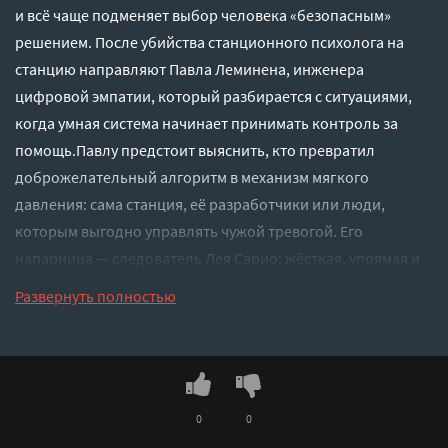
и всё чаще подменяет выбор человека «безопасным»
решением. После убийства станционного психолога на
станцию направляют Павла Леминена, инженера
цифровой эмпатии, который разбирается с ситуациями,
когда умная система начинает принимать контроль за
помощь.Павлу предстоит выяснить, кто превратил
доброжелательный алгоритм в механизм мягкого
давления: сама станция, её разработчики или люди,
которым выгодно управлять чужой тревогой. Его
напарница — следователь Лея Сарио: жёсткая, упрямая и
слишком хорошо знающая, как легко забота
Развернуть полностью
превращается в насилие.Герметичный детектив на
космической станции, ироничная научная фантастика и
размышление о границе между эмпатией и властью. Здесь
убийца может оказаться человеком, машина — жертвой, а
самая опасная фраза звучит почти нежно: «Я просто
0
0
хотела помочь».