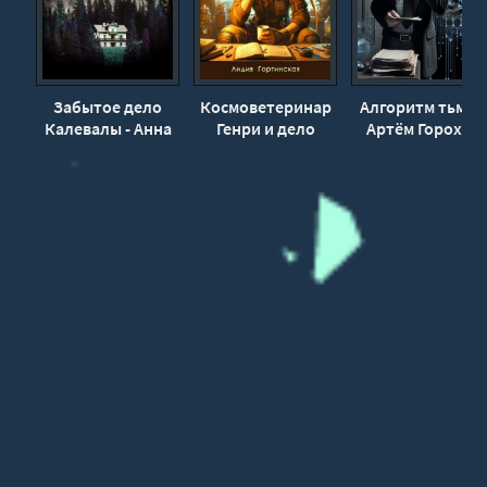
Забытое дело
Космоветеринар
Алгоритм тьмы -
Калевалы - Анна
Генри и дело
Артём Горохов
Князева
запрещённой
игуаны - Лидия
Гортинская