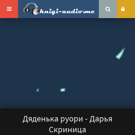
Дяденька руори - Дарья
Скриница