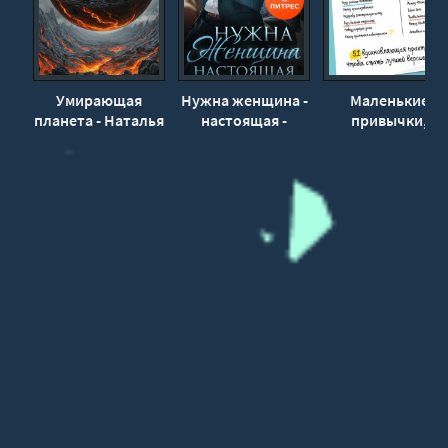
Умирающая
Нужна женщина -
Маленькие
планета - Наталья
настоящая -
привычки,
Вем
Любовь Попова
большие успехи
51
вдохновляющая
практика, чтоб
стать лучшей
версией себя -
Онур Карапина