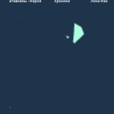
атавизмы - Мария
Хроники
Лина Мак
Холодная
выжившего
идиота - Марина
Вербах