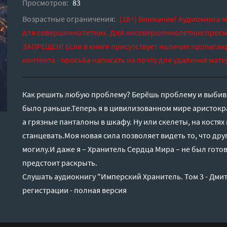
Просмотров:
83
Возрастные ограничения:
(18+) Внимание! Аудиокнига 
для совершеннолетних. Для несовершеннолетних просм
ЗАПРЕЩЕН! Если в книге присутствует наличие пропаган
контента - просьба написать на почту для удаления мате
Как решить любую проблему? Берёшь проблему и выбива
было раньше.Теперь я в цивилизованном мире аристокра
а грязные панталоны в шкафу. Ну или скелеты, на костя
станцевать.Моя новая сила позволяет видеть то, что дру
могилу.И даже я – Хранитель Сердца Мира – не был готов
предстоит раскрыть.
Слушать аудиокнигу "Имперский Хранитель. Том 3 - Дми
регистрации - полная версия