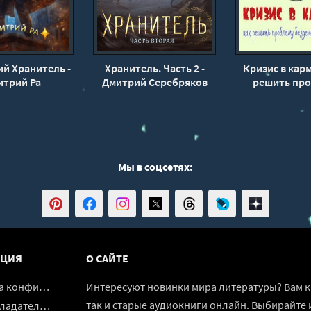
й Хранитель -
Хранитель. Часть 2 -
Кризис в карм
итрий Ра
Дмитрий Серебряков
решить пр
(книга 7)
безденежья в д
Дмитрий С
Мы в соцсетях:
ЦИЯ
О САЙТЕ
денциальности
Интересуют новинки мира литературы? Вам к 
так и старые аудиокниги онлайн. Выбирайте 
адателям