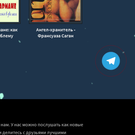
ане: как
Ангел-хранитель -
облему
Франсуаза Саган
ва шага -
еменик
нам. У нас можно послушать как новые
и делитесь с друзьями лучшими