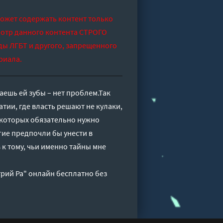
может содержать контент только
отр данного контента СТРОГО
ды ЛГБТ и другого, запрещенного
риала.
ешь ей зубы – нет проблем.Так
тии, где власть решают не кулаки,
х которых обязательно нужно
гие предпочли бы унести в
 к тому, чьи именно тайны мне
трий Ра" онлайн бесплатно без