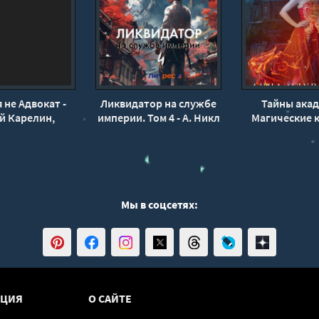
 не Адвокат -
Ликвидатор на службе
Тайны акад
й Карелин,
империи. Том 4 - А. Никл
Магические к
л Воронцов
Анна Одув
Мы в соцсетях:
ЦИЯ
О САЙТЕ