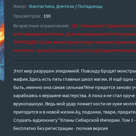
Жанр:
Фантастика, фэнтези
/
Попаданцы
Просмотров:
190
Возрастные ограничения:
(18+) Внимание! Аудиокнига 
для совершеннолетних. Для несовершеннолетних просм
ЗАПРЕЩЕН! Если в книге присутствует наличие пропаган
контента - просьба написать на почту для удаления мате
Этот мир разрушен эпидемией. Повсюду бродят монстры.
мафия.Здесь есть пять главных школ магии. И ещё одна 
быть, именно она самая сильная?Мне придется заново у
карабкаясь к вершине мастерства. А пока я не стал круче
врукопашную. Ведь мой удар ломает кости не хуже моло
пригодится и в новой жизни.Ау, подонки, твари, предател
Слушать аудиокнигу "Кланы Сибирской Империи. Том 1 
бесплатно без регистрации - полная версия