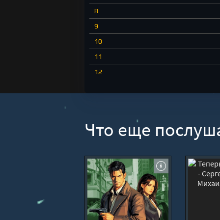
8
9
10
11
12
13
14
15
Что еще послуш
16
17
18
19
20
21