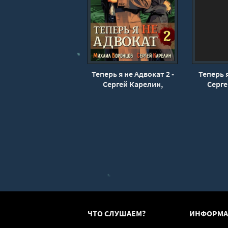
22
23
24
25
26
Теперь я не Адвокат 2 -
Теперь я
27
Сергей Карелин,
Серге
Михаил Воронцов
Михаи
ЧТО СЛУШАЕМ?
ИНФОРМА