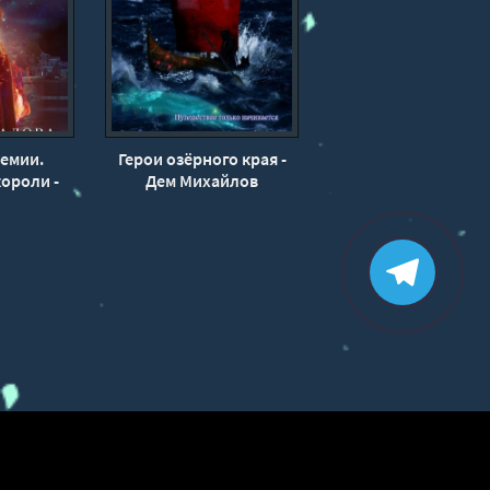
емии.
Герои озёрного края -
ороли -
Дем Михайлов
алова