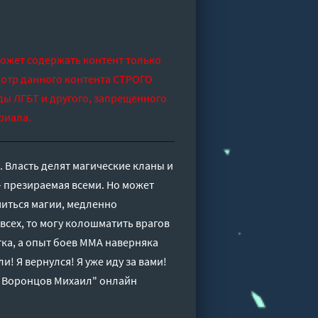
может содержать контент только
отр данного контента СТРОГО
ды ЛГБТ и другого, запрещенного
риала.
 Власть делят магические кланы и
– презираемая всеми. Но может
читься магии, медленно
 всех, то могу колошматить врагов
тка, а опыт боев ММА наверняка
и! Я вернулся! Я уже иду за вами!
- Воронцов Михаил" онлайн