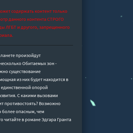
может содержать контент только
отр данного контента СТРОГО
ды ЛГБТ и другого, запрещенного
риала.
планете произойдут
несколько Обитаемых зон -
ожно существование
мощная из них будет находится в
я единственной опорой
азвития. С какими вызовами
оит противостоять? Возможно
о более опасным, чем
о читайте в романе Эдгара Гранта