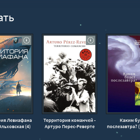
ать
рия Левиафана
Территория команчей -
Каким бу
Ольховская (4)
Артуро Перес-Реверте
послезавтра? 