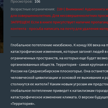
Просмотров:
106
Возрастные ограничения:
(18+) Внимание! Аудиокнига 
для совершеннолетних. Для несовершеннолетних просм
ЗАПРЕЩЕН! Если в книге присутствует наличие пропаган
контента - просьба написать на почту для удаления мате
Глобальное потепление неизбежно. К концу XXI века на 
катастрофические изменения, которые загонят людей в 
ограниченных пространств, на которых еще будет возм
организованных обществ. Территория - самая крупная и 
России на Среднесибирском плоскогорье. Она останетс
человеческой цивилизации и основой ее выживания и р
столкнутся ее жители? Каким новым угрозам им предст
глобальное потепление приведет к катаклизмам горазд
катастрофическое изменение климата. О версии будущег
«Территория».