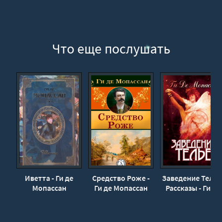
Что еще послушать
Иветта - Ги де
Средство Роже -
Заведение Телье
Мопассан
Ги де Мопассан
Рассказы - Ги де
Мопассан