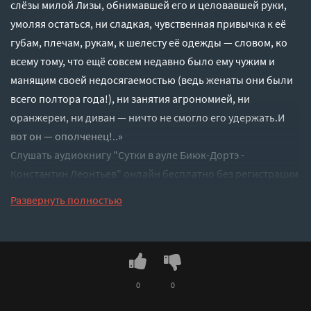
слёзы милой Лизы, обнимавшей его и целовавшей руки,
умоляя остаться, ни сладкая, чувственная привычка к её
губам, плечам, рукам, к шелесту её одежды — словом, ко
всему тому, что ещё совсем недавно было ему чужим и
манящим своей недосягаемостью (ведь женаты они были
всего полтора года!), ни занятия агрономией, ни
оранжереи, ни диван — ничто не смогло его удержать.И
вот он — ополченец!..»
Слушать аудиокнигу "Сутки в ауле Биюк-Дортэ -
Константин Леонтьев" онлайн бесплатно без регистрации
- полная версия
Развернуть полностью
0
0