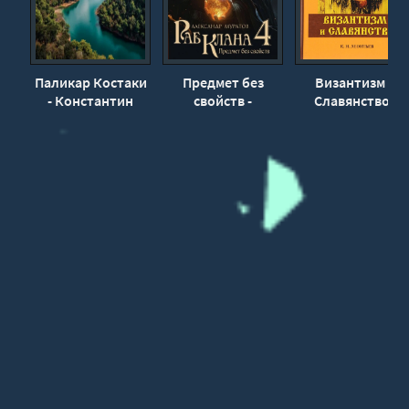
Паликар Костаки
Предмет без
Византизм и
- Константин
свойств -
Славянство -
Леонтьев
Александр
Константин
Муратов
Леонтьев