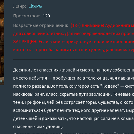
Жанр:
LitRPG
Просмотров:
120
Возрастные ограничения:
(18+) Внимание! Аудиокнига 
для совершеннолетних. Для несовершеннолетних просм
ЗАПРЕЩЕН! Если в книге присутствует наличие пропаган
контента - просьба написать на почту для удаления мате
Десятки лет спасения жизней и смерть на полу собстве
вместо небытия — пробуждение в теле юнца, чья лавка 
полного развала.Вот только у героя есть "Кодекс" — сис
насквозь: ранг, класс, скрытые пути эволюции. Теневые
тени. Грифоны, чей рёв сотрясает горы. Существа, о кот
вспомнить.Он будет лечить тех, кого другие калечат. 
детёнышей и доказывать, что настоящая сила не в клыка
спасённых им чудовищ.