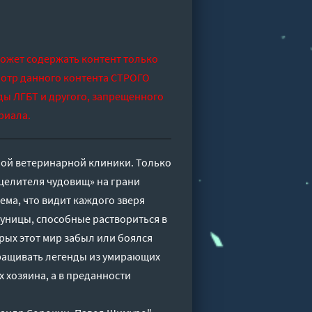
может содержать контент только
отр данного контента СТРОГО
ды ЛГБТ и другого, запрещенного
риала.
нной ветеринарной клиники. Только
«целителя чудовищ» на грани
тема, что видит каждого зверя
 куницы, способные раствориться в
орых этот мир забыл или боялся
Выращивать легенды из умирающих
х хозяина, а в преданности