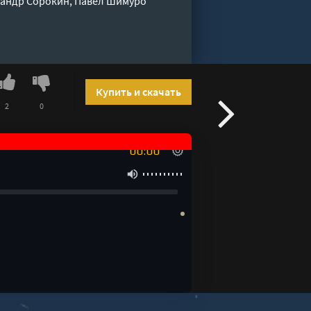
ксандр Сорокин, Павел Шимуро"
Купить и скачать
2
0
00:00