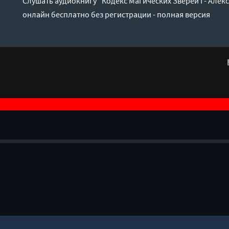
Слушать аудиокнигу "Кодекс Магических Зверей I - Але
онлайн бесплатно без регистрации - полная версия