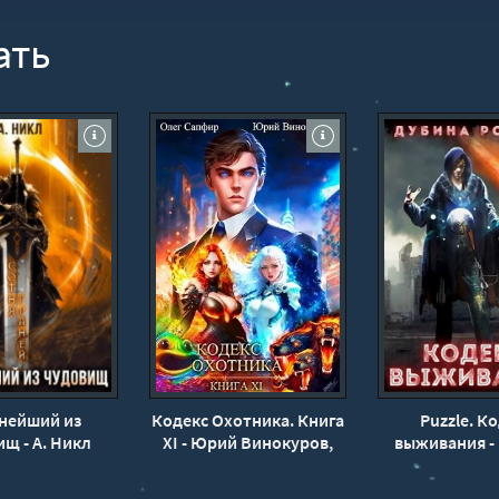
ать
нейший из
Кодекс Охотника. Книга
Puzzle. К
щ - А. Никл
XI - Юрий Винокуров,
выживания -
Олег Сапфир
Дубина 