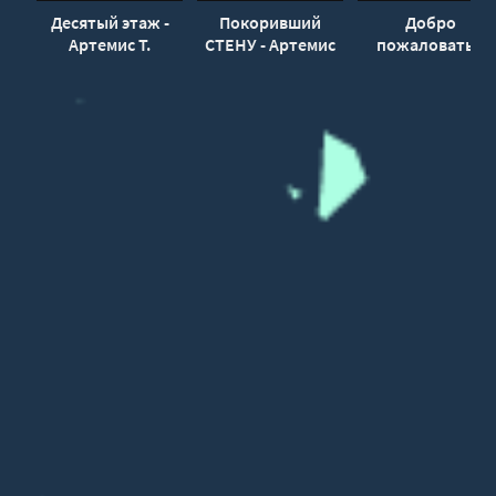
Десятый этаж -
Покоривший
Добро
Артемис Т.
СТЕНУ - Артемис
пожаловать в
Мантикор
Т. Мантикор
город Мёртвых! 
Эйблис Карсион