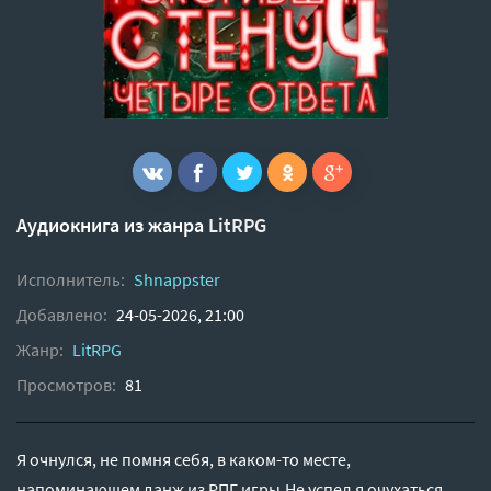
Аудиокнига из жанра
LitRPG
Исполнитель:
Shnappster
Добавлено:
24-05-2026, 21:00
Жанр:
LitRPG
Просмотров:
81
Я очнулся, не помня себя, в каком-то месте,
напоминающем данж из РПГ игры.Не успел я очухаться,