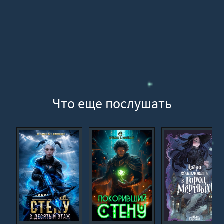
19
20
21
22
23
24
Что еще послушать
25
26
27
28
29
30
31
32