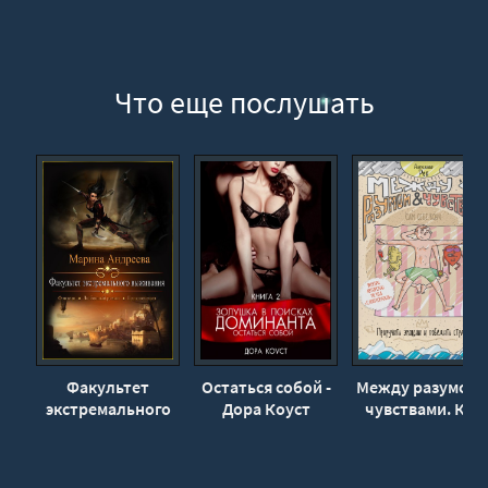
22_Тропа войны
23_Собрание общества
24_Отправка «засланца»
Что еще послушать
25_Сны и реальность
26_Новая паства
27_Возрождение Картена
28_Эпилог
Факультет
Остаться собой -
Между разумом 
экстремального
Дора Коуст
чувствами. Как
выживания -
приручить
Марина Андреева
эмоции и
победить страхи 