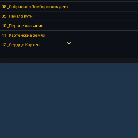
08_Собрание «Лемборнских дев»
09_Начало пути
10_Первое плавание
11_Картенские земли
12_Сердце Картена
13_Оракул
14_Картен
15_Повороты судьбы
16_Расплата
17_Возвращение
18_Лучик надежды
19_Новоселье
20_Суровая реальность
21_Неожиданная находка