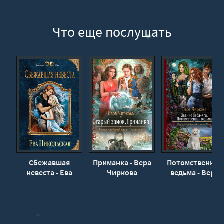
23_Сбежавшая невеста
24_Сбежавшая невеста
Что еще послушать
Сбежавшая
Приманка - Вера
Потомственная
невеста - Ева
Чиркова
ведьма - Вера
Никольская
Чиркова