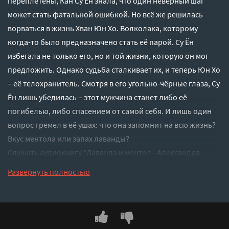
переплетены, Кан Су Ён знала, что один неверный шаг
может стать фатальной ошибкой. Но всё же решилась
ворваться в жизнь Хван Юн Хо. Волколака, которому
когда-то было предназначено стать её парой. Су Ён
избегала не только его, но и той жизни, которую он мог
предложить. Однако судьба сталкивает их, и теперь Юн Хо
– её телохранитель. Смотря в его угольно-чёрные глаза, Су
Ён лишь убедилась – этот мужчина станет либо её
погибелью, либо спасением от самой себя. И лишь один
вопрос гремел в её ушах: что она запомнит на всю жизнь?
Вкус ментола или запах лаванды?
Слушать аудиокнигу "Лаванда и ментол - Александра
Рябкина" онлайн бесплатно без регистрации - полная
Развернуть полностью
версия