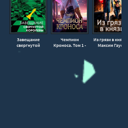
Завещание
Чемпион
Из грязи в князи 
свергнутой
Кроноса. Том 1 -
Максим Гаусс
королевы - Ольга
Оливер Ло
Володарская