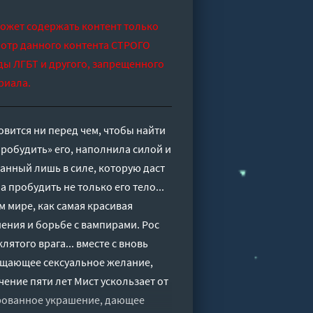
может содержать контент только
отр данного контента СТРОГО
ды ЛГБТ и другого, запрещенного
риала.
овится ни перед чем, чтобы найти
пробудить» его, наполнила силой и
анный лишь в силе, которую даст
а пробудить не только его тело...
м мире, как самая красивая
ения и борьбе с вампирами. Рос
ятого врага... вместе с вновь
ощающее сексуальное желание,
чение пяти лет Мист ускользает от
чарованное украшение, дающее