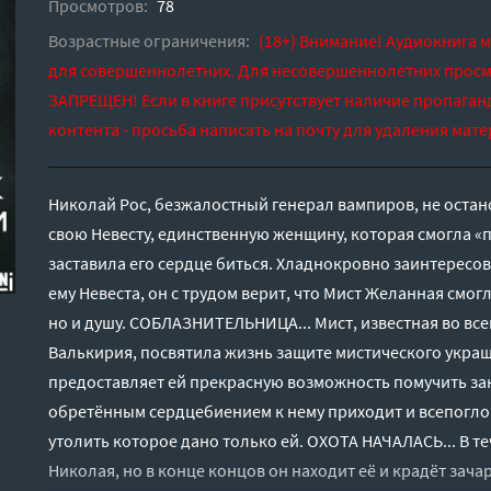
Просмотров:
78
Возрастные ограничения:
(18+) Внимание! Аудиокнига 
для совершеннолетних. Для несовершеннолетних просм
ЗАПРЕЩЕН! Если в книге присутствует наличие пропаган
контента - просьба написать на почту для удаления мате
Николай Рос, безжалостный генерал вампиров, не остан
свою Невесту, единственную женщину, которая смогла «
заставила его сердце биться. Хладнокровно заинтересов
ему Невеста, он с трудом верит, что Мист Желанная смогл
но и душу. СОБЛАЗНИТЕЛЬНИЦА... Мист, известная во все
Валькирия, посвятила жизнь защите мистического украш
предоставляет ей прекрасную возможность помучить закл
обретённым сердцебиением к нему приходит и всепогл
утолить которое дано только ей. ОХОТА НАЧАЛАСЬ... В те
Николая, но в конце концов он находит её и крадёт за