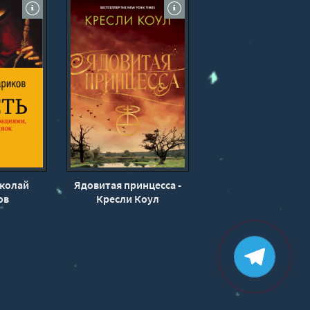
иколай
Ядовитая принцесса -
ов
Кресли Коул