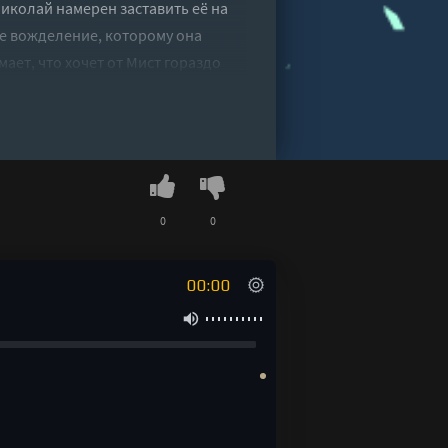
Николай намерен заставить её на
е вожделение, которому она
ает, что хочет от Мист гораздо
 ли она к нему?
ул Кресли" онлайн бесплатно без
0
0
00:00