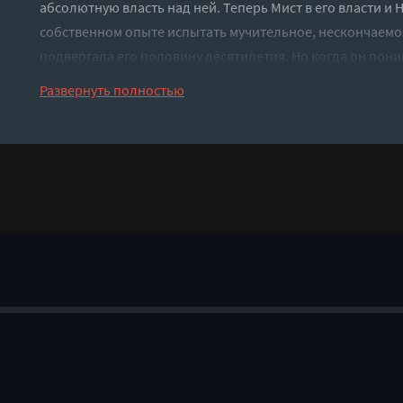
абсолютную власть над ней. Теперь Мист в его власти и 
собственном опыте испытать мучительное, нескончаемо
подвергала его половину десятилетия. Но когда он поним
большего, чем просто мести, и освобождает её, вернётся
Развернуть полностью
Слушать аудиокнигу "Военачальник хочет вечности - Ко
регистрации - полная версия