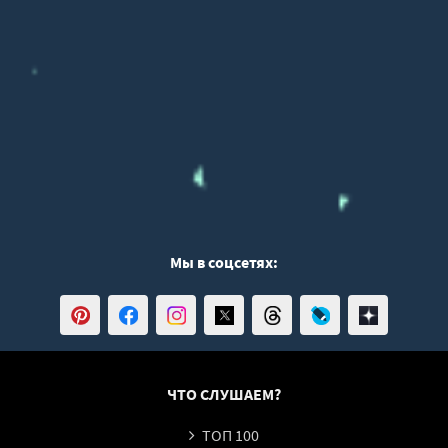
Эта трансформация чувств делает сюжет особенно
45
эмоциональным и реалистичным.
46
⚡💞
⚡ КОНФЛИКТЫ И НЕПРЕДСКАЗУЕМОСТЬ СЮЖЕТА
Название книги полностью отражает её суть: развод
действительно не предусмотрен, а значит, героям
приходится искать другие пути решения ситуации.
Сюжет наполнен:
💥 неожиданными обстоятельствами
💬 постоянными конфликтами и выяснениями отношений
Мы в соцсетях:
🌀 ситуациями, выходящими за рамки контроля
🔥 эмоциональными взрывами
💞 моментами, когда напряжение сменяется близостью
Каждый новый поворот усиливает ощущение, что эта
ЧТО СЛУШАЕМ?
история далека от стандартного романтического
сценария.
ТОП 100