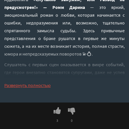
предусмотрен!» — Ромм Дарина
— это яркий,
эмоциональный роман о любви, которая начинается с
ошибки, недоразумения или, возможно, тщательно
спрятанного замысла судьбы. Здесь привычные
представления о браке рушатся в первые же минуты
сюжета, а на их месте возникает история, полная страсти,
юмора и непредсказуемых поворотов 💫💍.
Слушатель с первых сцен оказывается в вихре событий,
где герои внезапно становятся супругами, даже не успев
до конца осознать, что произошло. Но самое интересное
Развернуть полностью
начинается потом — когда выясняется, что выйти из этого
«случайного союза» не так-то просто.
💥💞
💥 СЮЖЕТ: КОГДА СУДЬБА ПОДПИСАЛА КОНТРАКТ
ВМЕСТО ТЕБЯ
3
0
Главная героиня живёт своей обычной жизнью, пока один