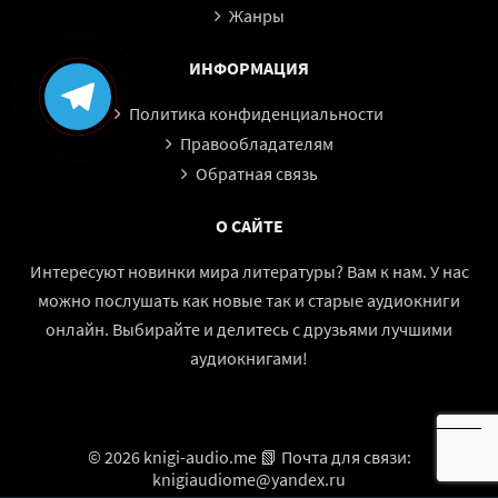
Жанры
🌸✨
🌸 АТМОСФЕРА И СТИЛЬ ИСТОРИИ
Аудиокнига сочетает в себе лёгкость романтической
ИНФОРМАЦИЯ
комедии и эмоциональную глубину отношений. Здесь есть
Политика конфиденциальности
юмор, ирония, страсть и драматические моменты, которые
Правообладателям
делают сюжет живым и многослойным.
Обратная связь
Слушатель ощущает:
О САЙТЕ
😏 лёгкий сарказм и юмористические ситуации
💬 динамичные диалоги
Интересуют новинки мира литературы? Вам к нам. У нас
💞 романтическое напряжение
можно послушать как новые так и старые аудиокниги
🔥 эмоциональные конфликты
онлайн. Выбирайте и делитесь с друзьями лучшими
🌸 постепенное развитие чувств
аудиокнигами!
Это история, которая одновременно развлекает и
заставляет переживать за героев.
© 2026 knigi-audio.me 📗 Почта для связи:
🎧✨
🎧 АУДИОФОРМАТ: ЭФФЕКТ ПОЛНОГО
knigiaudiome@yandex.ru