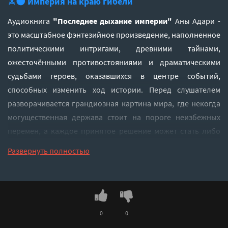
⚔️🌑 Империя на краю гибели
Аудиокнига
"Последнее дыхание империи"
Аны Адари -
это масштабное фэнтезийное произведение, наполненное
политическими интригами, древними тайнами,
ожесточёнными противостояниями и драматическими
судьбами героев, оказавшихся в центре событий,
способных изменить ход истории. Перед слушателем
разворачивается грандиозная картина мира, где некогда
могущественная держава стоит на пороге неизбежных
перемен, а каждое принятое решение может стать либо
спасением, либо последним шагом к окончательному
Развернуть полностью
падению.
Это история о власти и предательстве, о верности и долге,
о людях, которым приходится делать выбор в самые
тяжёлые моменты своей жизни. Здесь нет простых
решений и однозначных ответов. Мир, созданный
0
0
автором, живёт по суровым законам, где за каждую