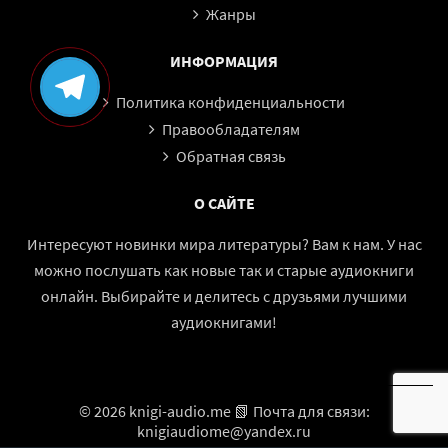
Жанры
Несмотря на масштаб происходящего, книга остаётся
ИНФОРМАЦИЯ
очень личной и эмоциональной историей.
Среди войн и заговоров герои продолжают любить,
Политика конфиденциальности
надеяться, страдать и мечтать. Их отношения становятся
Правообладателям
важной частью повествования, помогая увидеть
Обратная связь
глобальные события через призму человеческих судеб.
Любовь здесь не выглядит сказочным спасением от всех
О САЙТЕ
бед. Напротив, она часто становится причиной новых
Интересуют новинки мира литературы? Вам к нам. У нас
испытаний и сложных решений.
можно послушать как новые так и старые аудиокниги
Именно благодаря этой эмоциональной составляющей
онлайн. Выбирайте и делитесь с друзьями лучшими
роман вызывает столь сильный отклик у слушателя.
аудиокнигами!
За судьбами героев хочется следить до самого финала,
переживая вместе с ними каждую победу и каждую
потерю.
© 2026 knigi-audio.me 📗 Почта для связи:
━━━━━━━━━━━━━━━━━━
knigiaudiome@yandex.ru