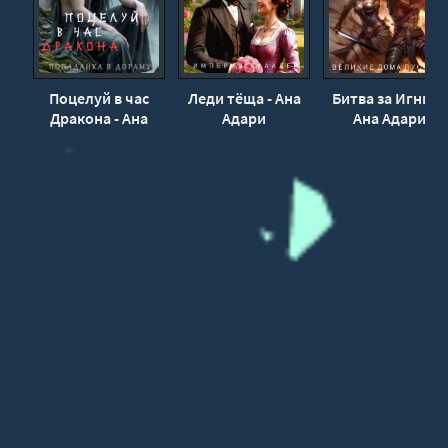
Мир романа наполнен сложными отношениями между
различными силами. За красивыми речами скрываются
коварные планы. За дружескими улыбками - смертельная
Поцелуй в час
Леди тёща - Ана
Битва за Игнис -
опасность. За официальными договорами - готовность
Дракона - Ана
Адари
Ана Адари
нарушить их при первой возможности.
Адари
Дворцовые интриги разворачиваются с невероятным
размахом. Союзы возникают и распадаются. Вчерашние
друзья становятся врагами. Люди, казавшиеся
второстепенными фигурами, неожиданно оказываются
ключевыми участниками событий.
Автор показывает, насколько хрупкой может быть власть
и как легко рушатся самые прочные конструкции, если их
фундамент построен на страхе и обмане.
━━━━━━━━━━━━━━━━━━
🌌🔮 Древние тайны прошлого
Помимо политического конфликта, в романе присутствует