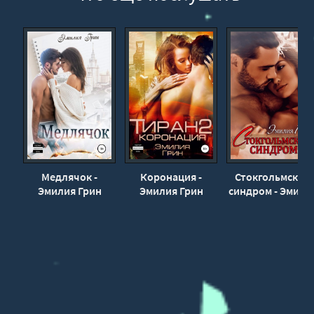
26_Тиран
27_Тиран
28_Тиран
29_Тиран
30_Тиран
31_Тиран
32_Тиран
33_Тиран
Медлячок -
Коронация -
Стокгольмский
Эмилия Грин
Эмилия Грин
синдром - Эмили
34_Тиран
Грин
35_Тиран