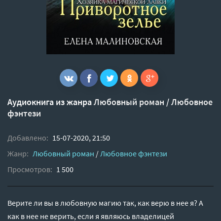
Аудиокнига из жанра
Любовный роман
/
Любовное
фэнтези
Добавлено:
15-07-2020, 21:50
Жанр:
Любовный роман
/
Любовное фэнтези
Просмотров:
1 500
Верите ли вы в любовную магию так, как верю в нее я? А
как в нее не верить, если я являюсь владелицей