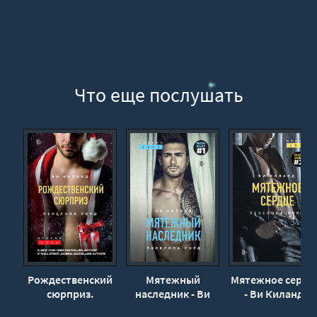
Что еще послушать
Рождественский
Мятежный
Мятежное сердц
сюрприз.
наследник - Ви
- Ви Киланд,
Сборник - Ви
Киланд,
Пенелопа Уорд