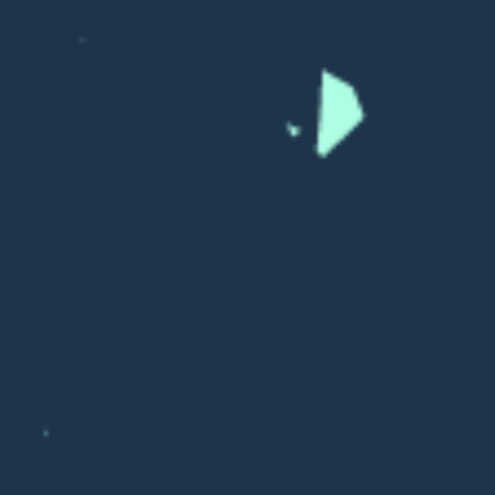
Киланд,
Пенелопа Уорд
Пенелопа Уорд