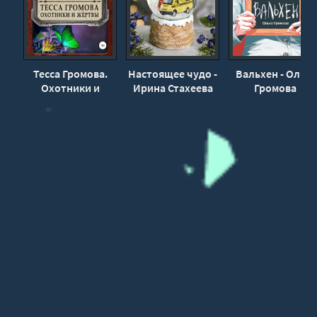
Тесса Громова.
Настоящее чудо -
Вальхен - Ольга
Охотники и
Ирина Стахеева
Громова
жертвы - Лина
Алфеева