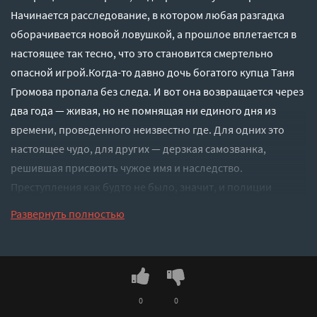
Начинается расследование, в котором любая разгадка
оборачивается новой ловушкой, а прошлое вплетается в
настоящее так тесно, что это становится смертельно
опасной игрой.Когда-то давно дочь богатого купца Таня
Громова пропала без следа. И вот она возвращается через
два года — живая, но не помнящая ни единого дня из
времени, проведенного неизвестно где. Для одних это
настоящее чудо, для других — дерзкая самозванка,
решившая присвоить чужое имя и наследство.
Преступления как будто не было, значит, и полиции
делать нечего… но Кошкин все равно берется за дело: в
Развернуть полностью
чудеса он не верит. Тем более что «воскресшая» Татьяна
почему-то слишком многое знает о нем самом. И с момента
их знакомства Кошкину начинают поступать
недвусмысленные, по-настоящему опасные угрозы…
Слушать аудиокнигу "Пепел золотой птицы - Логинова
0
0