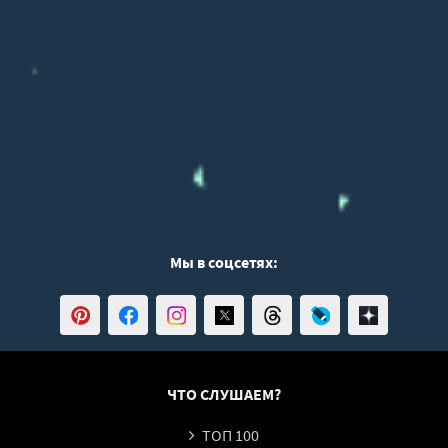
45
46
47
48
49
50
51
52
Мы в соцсетях:
53
54
55
56
57
ЧТО СЛУШАЕМ?
58
ТОП 100