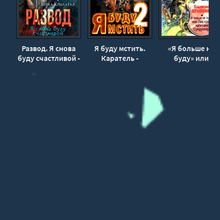
31
32
33
Развод. Я снова
Я буду мстить.
«Я больше не
буду счастливой -
Каратель -
буду» или
34
Ника Крылатая
Максим Гаусс (2)
Пистолет
35
капитана
Сундуккера -
36
Владислав
37
Крапивин
38
39
40
41
42
43
44